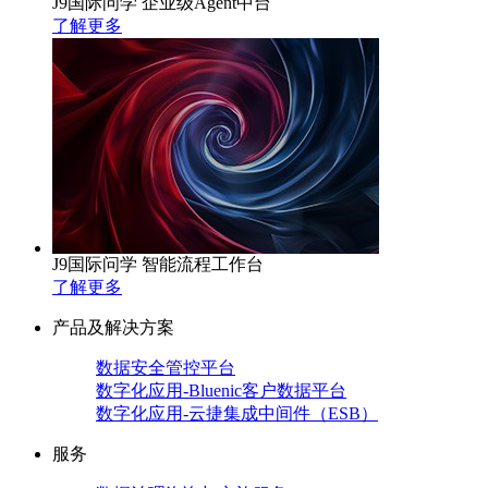
J9国际问学 企业级Agent中台
了解更多
J9国际问学 智能流程工作台
了解更多
产品及解决方案
数据安全管控平台
数字化应用-Bluenic客户数据平台
数字化应用-云捷集成中间件（ESB）
服务