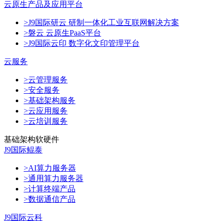
云原生产品及应用平台
>J9国际研云 研制一体化工业互联网解决方案
>磐云 云原生PaaS平台
>J9国际云印 数字化文印管理平台
云服务
>云管理服务
>安全服务
>基础架构服务
>云应用服务
>云培训服务
基础架构软硬件
J9国际鲲泰
>AI算力服务器
>通用算力服务器
>计算终端产品
>数据通信产品
J9国际云科